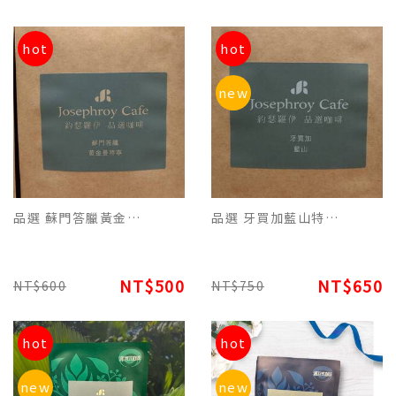
hot
hot
new
品選 蘇門答臘黃金曼特寧原豆(227g) 品飲滑順濃郁香醇 焦香回甘好咖啡
品選 牙買加藍山特調咖啡原豆(227g) 品飲酸、甘、醇香氛達到最佳的好咖啡
NT$500
NT$650
NT$600
NT$750
hot
hot
new
new