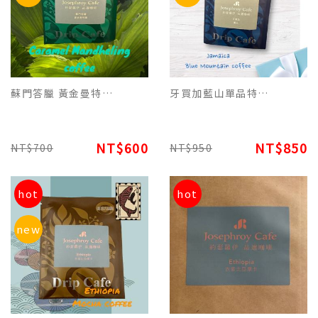
蘇門答臘 黃金曼特寧焦糖特調濾掛(每包12g)平裝版，每10包為一盒
牙買加藍山單品特調濾掛平裝版(每包12g),咖啡微酸、甘醇香氛滿滿 每10包為一盒
NT$600
NT$850
NT$700
NT$950
hot
hot
new