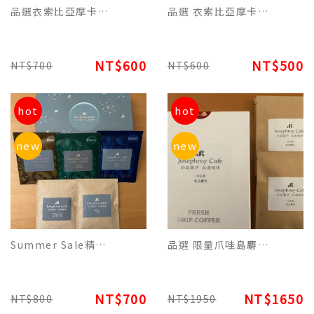
品選衣索比亞摩卡特調(每包12g)濾掛平裝版 每10包為一盒
品選 衣索比亞摩卡原豆(227g) 品飲滑順濃郁原始香醇咖啡
NT$600
NT$500
NT$700
NT$600
hot
hot
new
new
Summer Sale精裝版限定-美式2/義式2/曼特寧2/摩卡2/藍山2混合一盒10包.
品選 限量爪哇島麝香咖啡單品濾掛咖啡 - 品香的特別咖啡-精裝每盒10包裝
NT$700
NT$1650
NT$800
NT$1950