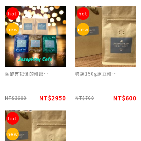
hot
hot
new
new
香醇有記憶的研磨濾掛咖啡買5盒送1盒平裝常客套組2950元(含稅)
特調150g原豆研磨包裝 - NY 5th Ave. 紐約第五大道美式榛果香氛咖啡
NT$2950
NT$600
NT$3600
NT$700
hot
new