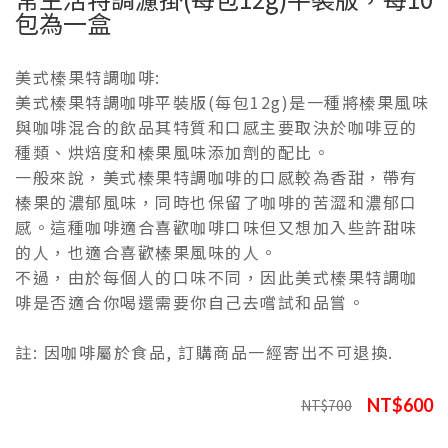
包為一盒
美式榛果特調咖啡:
美式榛果特調咖啡平裝版(每包12g)是一種將榛果風味
與咖啡混合的飲品其特質和口感主要取決於咖啡豆的
種類、烘焙度和榛果風味添加劑的配比。
一般來說，美式榛果特調咖啡的口感較為香甜，帶有
榛果的濃郁風味，同時也保留了咖啡的苦澀和濃郁口
感。這種咖啡適合喜歡咖啡口味但又想加入些許甜味
的人，也適合喜歡榛果風味的人。
不過，由於每個人的口味不同，因此美式榛果特調咖
啡是否適合你喝還需要你自己去嚐試和品嘗。
註: 因咖啡屬於食品, 訂購商品一經寄出不可退換.
NT$600
NT$700