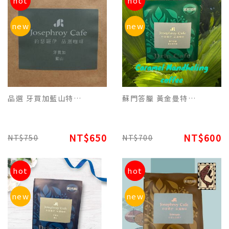
hot
hot
new
new
品選 牙買加藍山特調咖啡原豆(227g) 品飲酸、甘、醇香氛達到最佳的好咖啡
蘇門答臘 黃金曼特寧焦糖特調濾掛(每包12g)平裝版，每10包為一盒
NT$650
NT$600
NT$750
NT$700
hot
hot
new
new