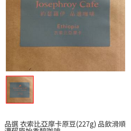
品選 衣索比亞摩卡原豆(227g) 品飲滑順
濃郁原始香醇咖啡