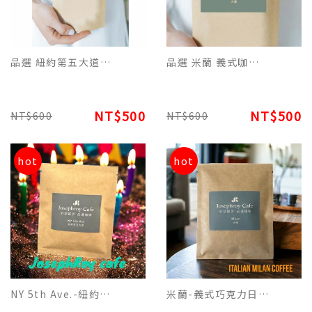
品選 紐約第五大道美式咖啡阿拉比卡原豆(227g) 適合日常黑咖啡飲用
品選 米蘭 義式咖啡阿拉比卡原豆(227g)適合濃縮/拿鐵/卡布奇諾飲用
NT$500
NT$500
NT$600
NT$600
hot
hot
NY 5th Ave.-紐約第五大道美式榛果日常生活特調濾掛(每包12g)平裝版，每10包為一盒
米蘭-義式巧克力日常生活特調濾掛(每包12g)平裝版，每10包為一盒