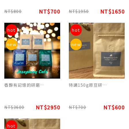
NT$700
NT$1650
NT$800
NT$1950
hot
hot
new
new
香醇有記憶的研磨濾掛咖啡買5盒送1盒平裝常客套組2950元(含稅)
特調150g原豆研磨包裝 - NY 5th Ave. 紐約第五大道美式榛果香氛咖啡
NT$2950
NT$600
NT$3600
NT$700
hot