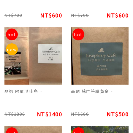
NT$600
NT$600
NT$700
NT$700
hot
hot
new
品選 限量爪哇島 麝香咖啡單品原豆(100g)-追求品香的咖啡客別錯過
品選 蘇門答臘黃金曼特寧原豆(227g) 品飲滑順濃郁香醇 焦香回甘好咖啡
NT$1400
NT$500
NT$1800
NT$600