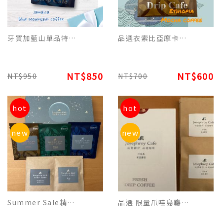
牙買加藍山單品特調濾掛平裝版(每包12g),咖啡微酸、甘醇香氛滿滿 每10包為一盒
品選衣索比亞摩卡特調(每包12g)濾掛平裝版 每10包為一盒
NT$850
NT$600
NT$950
NT$700
hot
hot
new
new
Summer Sale精裝版限定-美式2/義式2/曼特寧2/摩卡2/藍山2混合一盒10包.
品選 限量爪哇島麝香咖啡單品濾掛咖啡 - 品香的特別咖啡-精裝每盒10包裝