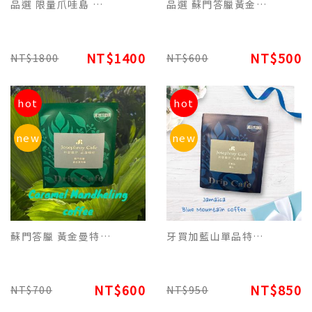
品選 限量爪哇島 麝香咖啡單品原豆(100g)-追求品香的咖啡客別錯過
品選 蘇門答臘黃金曼特寧原豆(227g) 品飲滑順濃郁香醇 焦香回甘好咖啡
NT$1400
NT$500
NT$1800
NT$600
hot
hot
new
new
蘇門答臘 黃金曼特寧焦糖特調濾掛(每包12g)平裝版，每10包為一盒
牙買加藍山單品特調濾掛平裝版(每包12g),咖啡微酸、甘醇香氛滿滿 每10包為一盒
NT$600
NT$850
NT$700
NT$950