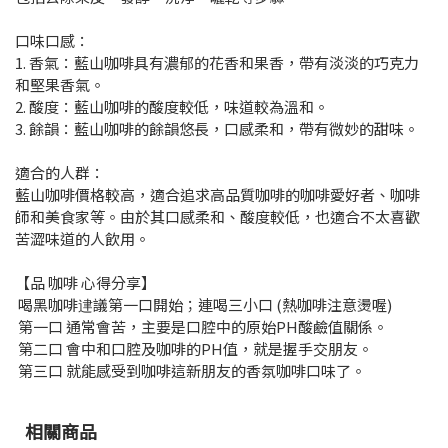
口味口感：
1. 香氣：藍山咖啡具有濃郁的花香和果香，帶有淡淡的巧克力
和堅果香氣。
2. 酸度：藍山咖啡的酸度較低，味道較為溫和。
3. 餘韻：藍山咖啡的餘韻悠長，口感柔和，帶有微妙的甜味。
適合的人群：
藍山咖啡價格較高，適合追求高品質咖啡的咖啡愛好者、咖啡
師和美食家等。由於其口感柔和、酸度較低，也適合不太喜歡
苦澀味道的人飲用。
【品 咖啡 心得分享】
喝黑咖啡䢖議第一口開始；連喝三小口 (熱咖啡注意燙喔)
第一口 通常會苦，主要是口腔中的原始PH酸鹼值關係。
第二口 會中和口腔及咖啡的PH值，就是握手交朋友。
第三口 就能感受到咖啡這新朋友的香氛咖啡口味了。
相關商品