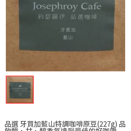
品選 牙買加藍山特調咖啡原豆(227g) 品
飲酸、甘、醇香氛達到最佳的好咖啡