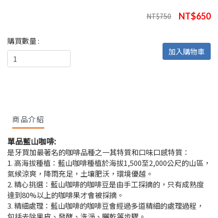
NT$650
NT$750
購買數量 :
加入購物車
商品介紹
單品藍山咖啡:
是牙買加最著名的咖啡品種之一其特質和口味口感特質：
1. 高海拔種植：藍山咖啡種植於海拔1,500至2,000公尺的山區，
氣候涼爽，降雨充足，土壤肥沃，環境優越。
2. 精心挑選：藍山咖啡的咖啡豆是由手工採摘的，只有成熟度
達到80%以上的咖啡果才會被採摘。
3. 精細處理：藍山咖啡的咖啡豆會經過多道精細的處理過程，
包括去除果皮、發酵、洗淨、曬乾等步驟。