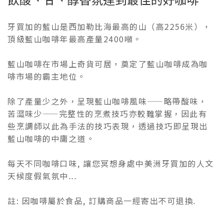
牙買加的藍山是西加勒比海最高的山（高2256米），
頂級藍山咖啡年最高產量2400噸。
藍山咖啡在市場上奇貨可居，奠定了藍山咖啡成為咖
啡市場的霸主地位。
除了產量少之外，呈現藍山咖啡風味——略帶酸味，
苦澀味少——完整性的烹煮技巧亦較難掌握，因此有
些烹調師以此為手法的技巧表現，透過技巧即呈現出
藍山咖啡的中庸之道。
每天不同咖啡口味, 讓您冥想身處中美洲牙買加的人文
天候度假氣氛中...
註: 因咖啡屬於食品, 訂購商品一經寄出不可退換.