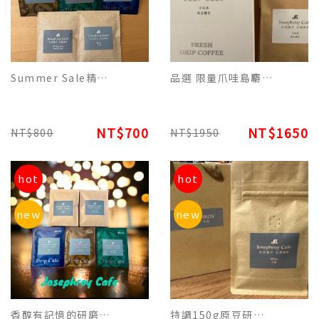
Summer Sale精裝版限定-美式2/義式2/曼特寧2/摩卡2/藍山2混合一盒10包.
品選 限量爪哇島麝香咖啡單品濾掛咖啡 - 品香的特別咖啡-精裝每盒10包裝
NT$700
NT$1650
NT$800
NT$1950
hot
hot
new
new
香醇有記憶的研磨濾掛咖啡買5盒送1盒平裝常客套組2950元(含稅)
特調150g原豆研磨包裝 - NY 5th Ave. 紐約第五大道美式榛果香氛咖啡