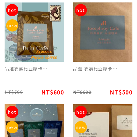
hot
hot
new
品選衣索比亞摩卡特調(每包12g)濾掛平裝版 每10包為一盒
品選 衣索比亞摩卡原豆(227g) 品飲滑順濃郁原始香醇咖啡
NT$600
NT$500
NT$700
NT$600
hot
hot
new
new