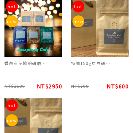
hot
hot
new
new
香醇有記憶的研磨濾掛咖啡買5盒送1盒平裝常客套組2950元(含稅)
特調150g原豆研磨包裝 - NY 5th Ave. 紐約第五大道美式榛果香氛咖啡
NT$2950
NT$600
NT$3600
NT$700
hot
new