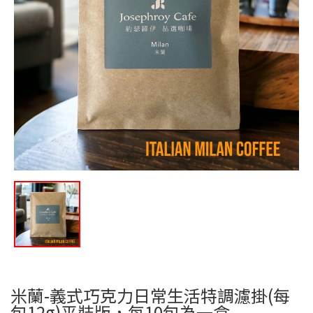
米蘭-義式巧克力日常生活特調濾掛(每
包12g)平裝版，每10包為一盒