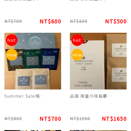
NT$600
NT$500
NT$700
NT$600
hot
hot
new
new
Summer Sale精裝版限定-美式2/義式2/曼特寧2/摩卡2/藍山2混合一盒10包.
品選 限量爪哇島麝香咖啡單品濾掛咖啡 - 品香的特別咖啡-精裝每盒10包裝
NT$700
NT$1650
NT$800
NT$1950