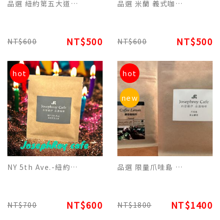
品選 紐約第五大道美式咖啡阿拉比卡原豆(227g) 適合日常黑咖啡飲用
品選 米蘭 義式咖啡阿拉比卡原豆(227g)適合濃縮/拿鐵/卡布奇諾飲用
NT$500
NT$500
NT$600
NT$600
hot
hot
new
NY 5th Ave.-紐約第五大道美式榛果日常生活特調濾掛(每包12g)平裝版，每10包為一盒
品選 限量爪哇島 麝香咖啡單品原豆(100g)-追求品香的咖啡客別錯過
NT$600
NT$1400
NT$700
NT$1800