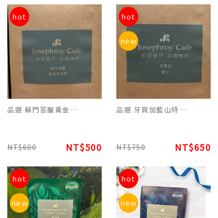
hot
hot
new
品選 蘇門答臘黃金曼特寧原豆(227g) 品飲滑順濃郁香醇 焦香回甘好咖啡
品選 牙買加藍山特調咖啡原豆(227g) 品飲酸、甘、醇香氛達到最佳的好咖啡
NT$500
NT$650
NT$600
NT$750
hot
hot
new
new