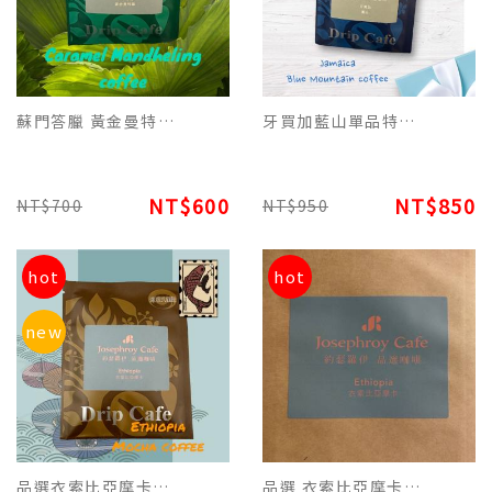
蘇門答臘 黃金曼特寧焦糖特調濾掛(每包12g)平裝版，每10包為一盒
牙買加藍山單品特調濾掛平裝版(每包12g),咖啡微酸、甘醇香氛滿滿 每10包為一盒
NT$600
NT$850
NT$700
NT$950
hot
hot
new
品選衣索比亞摩卡特調(每包12g)濾掛平裝版 每10包為一盒
品選 衣索比亞摩卡原豆(227g) 品飲滑順濃郁原始香醇咖啡